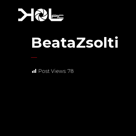
BeataZsolti
Post Views:
78