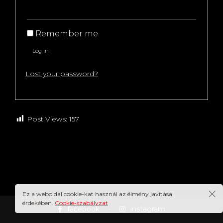
Remember me
Log in
Lost your password?
Post Views:
157
Ez a weboldal cookie-kat használ az élmény javítása
érdekében.
Cookie-szabályzat
facebook
instagram