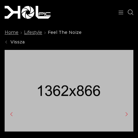
Home
Lifestyle
Feel The Noize
Vissza