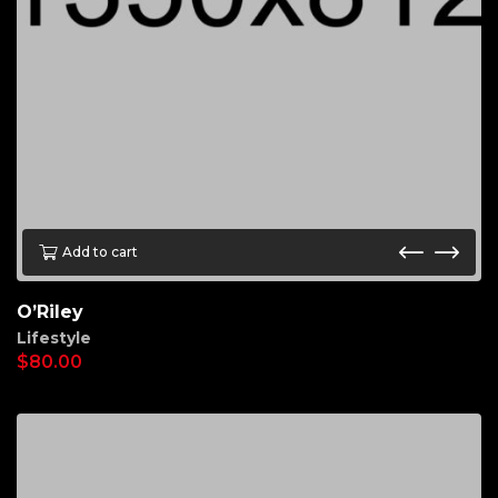
Add to cart
O’Riley
Lifestyle
$
80.00