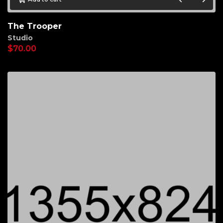
The Trooper
Studio
$
70.00